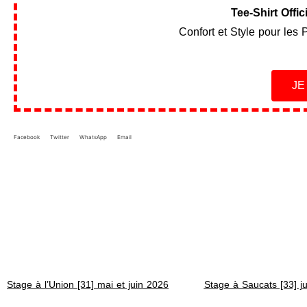
Tee-Shirt Offi
Confort et Style pour les 
J
Facebook
Twitter
WhatsApp
Email
Stage à l’Union [31] mai et juin 2026
Stage à Saucats [33] j