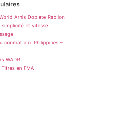
ulaires
 World Arnis Doblete Rapilon
, simplicité et vitesse
issage
du combat aux Philippines –
urs WADR
 Titres en FMA