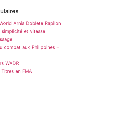
ulaires
 World Arnis Doblete Rapilon
, simplicité et vitesse
issage
du combat aux Philippines –
urs WADR
 Titres en FMA