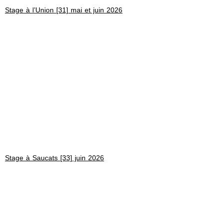
Stage à l’Union [31] mai et juin 2026
Stage à Saucats [33] juin 2026