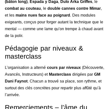
(bâton long)
,
Espada y Daga
,
Dulo Arka Griffes
, le
combat au couteau
, le
double cannes contre Mimar
,
et les
mains nues face au poignard
. Des modules
exigeants, conçus pour forger autant la technique que le
mental — comme une lame qu’on trempe à chaud avant
de la polir.
Pédagogie par niveaux &
masterclass
L’organisation a alterné
cours par niveaux
(Découverte,
Avancés, Instructeurs) et
Masterclass
dirigées par
GM
Dani Faynot
. Chacun a trouvé sa place, son rythme, et
surtout des clés concrètes pour repartir plus affûté qu’à
l’arrivée.
Remerciements – l’âme du