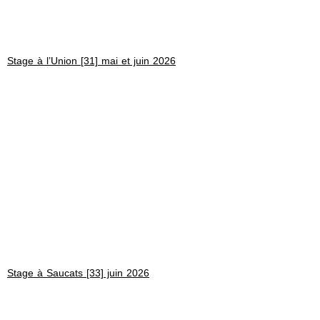
Stage à l’Union [31] mai et juin 2026
Stage à Saucats [33] juin 2026