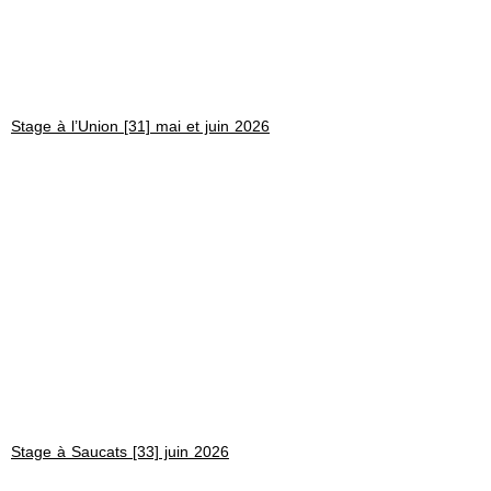
Stage à l’Union [31] mai et juin 2026
Stage à Saucats [33] juin 2026