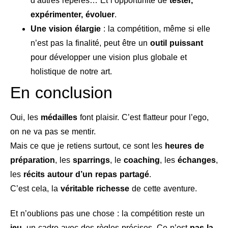
d’autres repères… Et l’opportunité de
tester,
expérimenter, évoluer
.
Une vision élargie
: la compétition, même si elle
n’est pas la finalité, peut être un
outil puissant
pour développer une vision plus globale et
holistique de notre art.
En conclusion
Oui, les
médailles
font plaisir. C’est flatteur pour l’ego,
on ne va pas se mentir.
Mais ce que je retiens surtout, ce sont les
heures de
préparation
, les
sparrings
, le
coaching
, les
échanges
,
les
récits autour d’un repas partagé
.
C’est cela, la
véritable richesse
de cette aventure.
Et n’oublions pas une chose : la compétition reste un
jeu
, un cadre avec des règles précises. Ce n’est
pas la